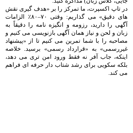
جایی، کلاس زبان) مذاکره کنید.
در تاپ اکسپرت، ما تمرکز را بر «هدف گیری نقش
های دقیق» می گذاریم: وقتی ۷۰–۸۰٪ الزامات
آگهی را دارید، رزومه و انگیزه نامه را دقیقاً به
زبان و لحن و نیاز همان آگهی بازنویسی می کنیم و
مصاحبه را با شما تمرین می کنیم تا از «پیشنهاد
غیررسمی» به «قرارداد رسمی» برسید. خلاصه
اینکه، جاب آفر نه فقط ورود امن تری می دهد،
بلکه سکویی برای رشد شتاب دار حرفه ای فراهم
می کند.
همین الان اولین قدم رو بردار
با تکمیل کردن فرم روبرو، کارشناسان ما در
اولین فرصت با شما تماس میگیرند و اولین
جلسه تخصصی و رایگان رو تجربه میکنید.